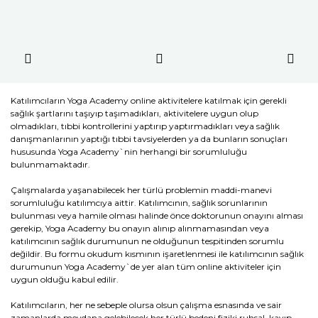
Katılımcıların Yoga Academy online aktivitelere katılmak için gerekli
sağlık şartlarını taşıyıp taşımadıkları, aktivitelere uygun olup
olmadıkları, tıbbi kontrollerini yaptırıp yaptırmadıkları veya sağlık
danışmanlarının yaptığı tıbbi tavsiyelerden ya da bunların sonuçları
hususunda Yoga Academy`nin herhangi bir sorumluluğu
bulunmamaktadır.
Çalışmalarda yaşanabilecek her türlü problemin maddi-manevi
sorumluluğu katılımcıya aittir. Katılımcının, sağlık sorunlarının
bulunması veya hamile olması halinde önce doktorunun onayını alması
gerekip, Yoga Academy bu onayın alınıp alınmamasından veya
katılımcının sağlık durumunun ne olduğunun tespitinden sorumlu
değildir. Bu formu okudum kısmının işaretlenmesi ile katılımcının sağlık
durumunun Yoga Academy`de yer alan tüm online aktiviteler için
uygun olduğu kabul edilir.
Katılımcıların, her ne sebeple olursa olsun çalışma esnasında ve sair
zamanlarda meydana gelebilecek her türlü bedeni fiziki ruhsal, kayıp,