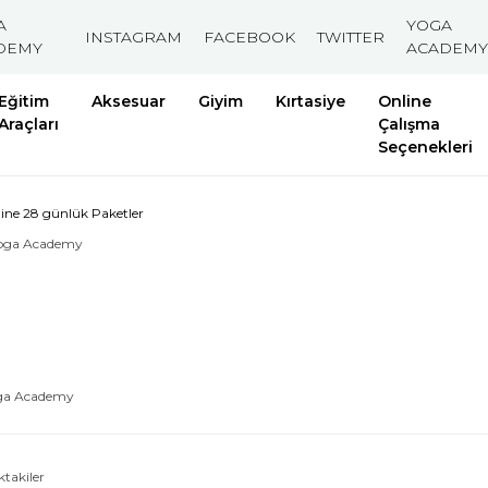
A
YOGA
INSTAGRAM
FACEBOOK
TWITTER
DEMY
ACADEMY
Eğitim
Aksesuar
Giyim
Kırtasiye
Online
Araçları
Çalışma
Seçenekleri
ine 28 günlük Paketler
ga Academy
ktakiler