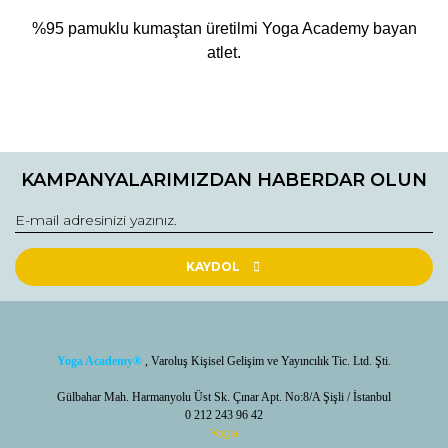
%95 pamuklu kumaştan üretilmi Yoga Academy bayan
atlet.
Bu ürünün fiyat bilgisi, resim, ürün açıklamalarında ve diğer
konularda yetersiz gördüğünüz noktaları öneri formunu
Bu ürüne ilk yorumu siz yapın!
kullanarak tarafımıza iletebilirsiniz.
KAMPANYALARIMIZDAN HABERDAR OLUN
Görüş ve önerileriniz için teşekkür ederiz.
Yorum Yaz / Write a comment
Ürün resmi kalitesiz, bozuk veya görüntülenemiyor.
Ürün açıklamasında eksik bilgiler bulunuyor.
KAYDOL
Ürün bilgilerinde hatalar bulunuyor.
Ürün fiyatı diğer sitelerden daha pahalı.
Bu ürüne benzer farklı alternatifler olmalı.
Yoga Academy
®
, Varoluş Kişisel Gelişim ve Yayıncılık Tic. Ltd. Şti.
Gülbahar Mah. Harmanyolu Üst Sk. Çınar Apt. No:8/A Şişli / İstanbul
0 212 243 96 42
Yoga