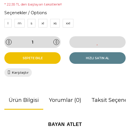
* 22,55 TL den başlayan taksitlerle!!
Seçenekler / Options
l
m
s
xl
xs
xxl
SEPETE EKLE
HIZLI SATIN AL
Karşılaştır
Ürün Bilgisi
Yorumlar (0)
Taksit Seçenek
BAYAN ATLET