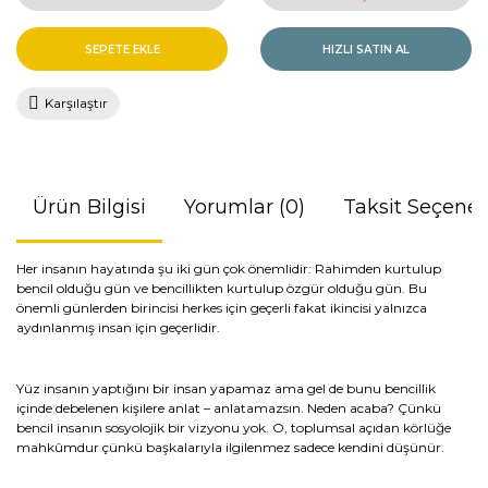
SEPETE EKLE
HIZLI SATIN AL
Karşılaştır
Ürün Bilgisi
Yorumlar (0)
Taksit Seçenek
Her insanın hayatında şu iki gün çok önemlidir: Rahimden kurtulup
bencil olduğu gün ve bencillikten kurtulup özgür olduğu gün. Bu
önemli günlerden birincisi herkes için geçerli fakat ikincisi yalnızca
aydınlanmış insan için geçerlidir.
Yüz insanın yaptığını bir insan yapamaz ama gel de bunu bencillik
içinde debelenen kişilere anlat – anlatamazsın. Neden acaba? Çünkü
bencil insanın sosyolojik bir vizyonu yok. O, toplumsal açıdan körlüğe
mahkûmdur çünkü başkalarıyla ilgilenmez sadece kendini düşünür.