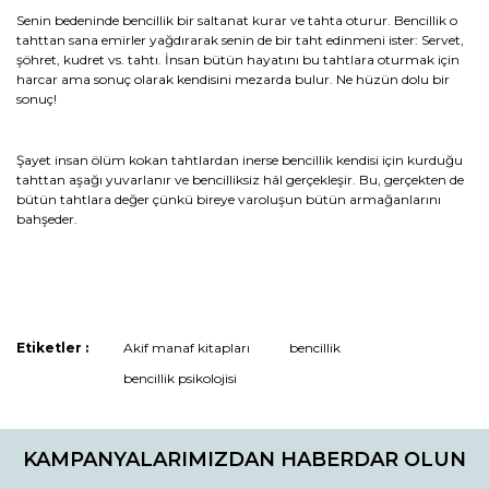
Senin bedeninde bencillik bir saltanat kurar ve tahta oturur. Bencillik o
tahttan sana emirler yağdırarak senin de bir taht edinmeni ister: Servet,
şöhret, kudret vs. tahtı. İnsan bütün hayatını bu tahtlara oturmak için
harcar ama sonuç olarak kendisini mezarda bulur. Ne hüzün dolu bir
sonuç!
Şayet insan ölüm kokan tahtlardan inerse bencillik kendisi için kurduğu
tahttan aşağı yuvarlanır ve bencilliksiz hâl gerçekleşir. Bu, gerçekten de
bütün tahtlara değer çünkü bireye varoluşun bütün armağanlarını
bahşeder.
Bu ürünün fiyat bilgisi, resim, ürün açıklamalarında ve diğer
Etiketler :
Akif manaf kitapları
bencillik
konularda yetersiz gördüğünüz noktaları öneri formunu
Bu ürüne ilk yorumu siz yapın!
bencillik psikolojisi
kullanarak tarafımıza iletebilirsiniz.
Görüş ve önerileriniz için teşekkür ederiz.
Yorum Yaz / Write a comment
KAMPANYALARIMIZDAN HABERDAR OLUN
Ürün resmi kalitesiz, bozuk veya görüntülenemiyor.