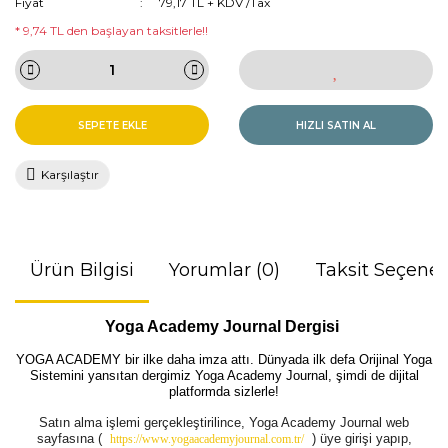
Fiyat
79,17 TL + KDV /Tax
* 9,74 TL den başlayan taksitlerle!!
SEPETE EKLE
HIZLI SATIN AL
Karşılaştır
Ürün Bilgisi
Yorumlar (0)
Taksit Seçenek
Yoga Academy Journal Dergisi
YOGA ACADEMY bir ilke daha imza attı. Dünyada ilk defa Orijinal Yoga
Sistemini yansıtan dergimiz Yoga Academy Journal, şimdi de dijital
platformda sizlerle!
Satın alma işlemi gerçekleştirilince, Yoga Academy Journal web
sayfasına (
)
üye girişi yapıp,
https://www.yogaacademyjournal.com.tr/