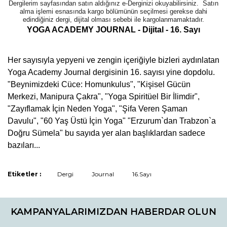
Dergilerim sayfasından satın aldığınız e-Derginizi okuyabilirsiniz. Satın
alma işlemi esnasında kargo bölümünün seçilmesi gerekse dahi
edindiğiniz dergi, dijital olması sebebi ile kargolanmamaktadır.
YOGA ACADEMY JOURNAL - Dijital - 16. Sayı
Her sayısıyla yepyeni ve zengin içeriğiyle bizleri aydınlatan
Yoga Academy Journal dergisinin 16. sayısı yine dopdolu.
"Beynimizdeki Cüce: Homunkulus", "Kişisel Gücün
Merkezi, Manipura Çakra", "Yoga Spiritüel Bir İlimdir",
"Zayıflamak İçin Neden Yoga", "Şifa Veren Şaman
Davulu", "60 Yaş Üstü İçin Yoga" "Erzurum`dan Trabzon`a
Doğru Sümela" bu sayıda yer alan başlıklardan sadece
bazıları...
Bu ürünün fiyat bilgisi, resim, ürün açıklamalarında ve diğer
Etiketler :
Dergi
Journal
16.Sayı
konularda yetersiz gördüğünüz noktaları öneri formunu
Bu ürüne ilk yorumu siz yapın!
kullanarak tarafımıza iletebilirsiniz.
Görüş ve önerileriniz için teşekkür ederiz.
KAMPANYALARIMIZDAN HABERDAR OLUN
Yorum Yaz / Write a comment
Ürün resmi kalitesiz, bozuk veya görüntülenemiyor.