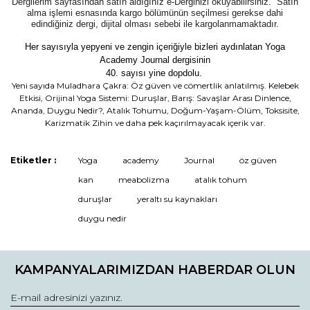
Dergilerim sayfasından satın aldığınız e-Derginizi okuyabilirsiniz. Satın
alma işlemi esnasında kargo bölümünün seçilmesi gerekse dahi
edindiğiniz dergi, dijital olması sebebi ile kargolanmamaktadır.
Her sayısıyla yepyeni ve zengin içeriğiyle bizleri aydınlatan
Yoga
Academy
Journal dergisinin
40. sayısı yine dopdolu.
Yeni sayıda Muladhara Çakra: Öz güven ve cömertlik anlatılmış. Kelebek
Etkisi, Orijinal Yoga Sistemi: Duruşlar, Barış: Savaşlar Arası Dinlence,
Ananda, Duygu Nedir?, Atalık Tohumu, Doğum-Yaşam-Ölüm, Toksisite,
Karizmatik Zihin ve daha pek kaçırılmayacak içerik var.
Bu ürünün fiyat bilgisi, resim, ürün açıklamalarında ve diğer
Etiketler :
Yoga
academy
Journal
öz güven
konularda yetersiz gördüğünüz noktaları öneri formunu
Bu ürüne ilk yorumu siz yapın!
kan
meabolizma
atalık tohum
kullanarak tarafımıza iletebilirsiniz.
Görüş ve önerileriniz için teşekkür ederiz.
duruşlar
yeraltı su kaynakları
duygu nedir
Yorum Yaz / Write a comment
Ürün resmi kalitesiz, bozuk veya görüntülenemiyor.
Ürün açıklamasında eksik bilgiler bulunuyor.
KAMPANYALARIMIZDAN HABERDAR OLUN
Ürün bilgilerinde hatalar bulunuyor.
Ürün fiyatı diğer sitelerden daha pahalı.
Bu ürüne benzer farklı alternatifler olmalı.