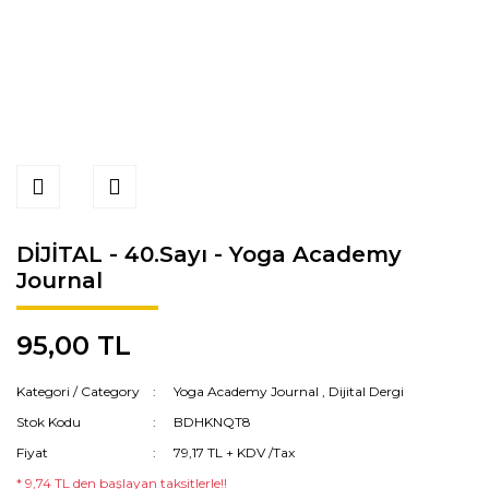
DİJİTAL - 40.Sayı - Yoga Academy
Journal
95,00 TL
Kategori / Category
Yoga Academy Journal
,
Dijital Dergi
Stok Kodu
BDHKNQT8
Fiyat
79,17 TL + KDV /Tax
* 9,74 TL den başlayan taksitlerle!!