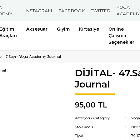
A
YOGA
INSTAGRAM
FACEBOOK
TWITTER
DEMY
ACADEMY
Eğitim
Aksesuar
Giyim
Kırtasiye
Online
Araçları
Çalışma
Seçenekleri
- 47.Sayı - Yoga Academy Journal
DİJİTAL- 47.
Journal
95,00 TL
Kategori / Category
Yoga
Stok Kodu
B6E
Fiyat
79,1