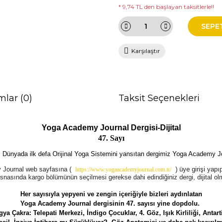
* 9,74 TL den başlayan taksitlerle!!
SEPE
Karşılaştır
mlar (0)
Taksit Seçenekleri
Yoga Academy Journal Dergisi-Dijital
47. Sayı
nyada ilk defa Orijinal Yoga Sistemini yansıtan dergimiz Yoga Academy Journ
my Journal web sayfasına (
)
üye girişi yapı
https://www.yogaacademyjournal.com.tr/
esnasında kargo bölümünün seçilmesi gerekse dahi edindiğiniz dergi, dijital o
Her sayısıyla yepyeni ve zengin içeriğiyle bizleri aydınlatan
Yoga Academy
Journal dergisinin
47. sayısı yine dopdolu.
a Çakra: Telepati Merkezi, İndigo Çocuklar, 4. Göz, Işık Kirliliği, Antarti