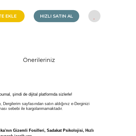
TE EKLE
HIZLI SATIN AL
Önerileriniz
al, şimdi de dijital platformda sizlerle!
p, Dergilerim sayfasından satın aldığınız e-Derginizi
lması sebebi ile kargolanmamaktadır.
ka'nın Gizemli Fosilleri, Sadakat Psikolojisi, Hızlı