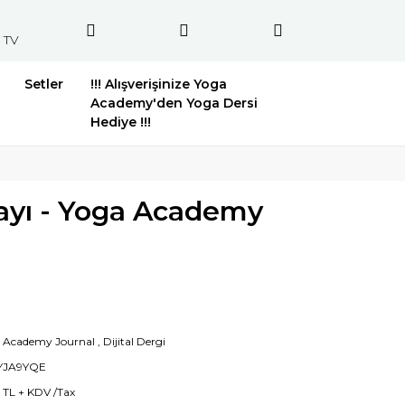
 TV
Setler
!!! Alışverişinize Yoga
Academy'den Yoga Dersi
Hediye !!!
Sayı - Yoga Academy
 Academy Journal
,
Dijital Dergi
YJA9YQE
7 TL + KDV /Tax