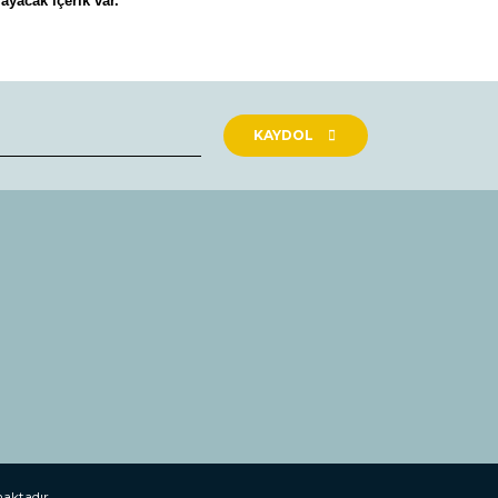
yacak içerik var.
rak tarafımıza iletebilirsiniz.
KAYDOL
maktadır.