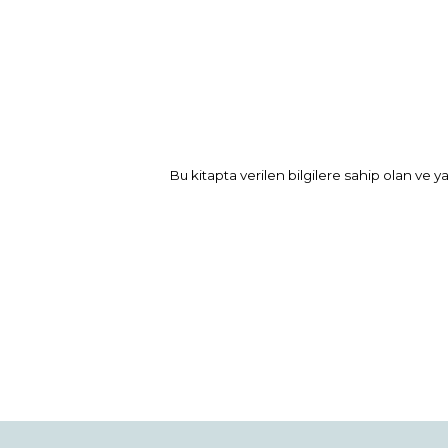
Bu kitapta verilen bilgilere sahip olan ve y
Bu ürünün fiyat bilgisi, resim, ürün açıklamaların
Görüş ve önerileriniz için teşekkür ederiz.
Ürün resmi kalitesiz, bozuk veya görüntülenemiyo
Ürün açıklamasında eksik bilgiler bulunuyor.
Ürün bilgilerinde hatalar bulunuyor.
Ürün fiyatı diğer sitelerden daha pahalı.
Bu ürüne benzer farklı alternatifler olmalı.