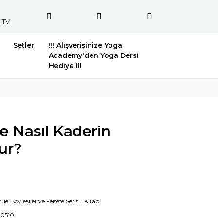
 TV
Setler
!!! Alışverişinize Yoga
Academy'den Yoga Dersi
Hediye !!!
e Nasıl Kaderin
ur?
tüel Söyleşiler ve Felsefe Serisi
,
Kitap
00510