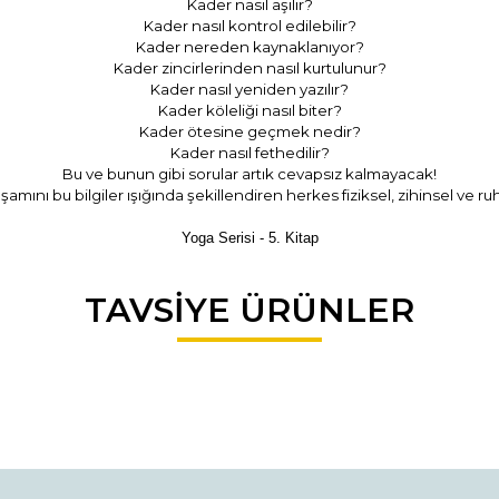
Kader nasıl aşılır?
Kader nasıl kontrol edilebilir?
Kader nereden kaynaklanıyor?
Kader zincirlerinden nasıl kurtulunur?
Kader nasıl yeniden yazılır?
Kader köleliği nasıl biter?
Kader ötesine geçmek nedir?
Kader nasıl fethedilir?
Bu ve bunun gibi sorular artık cevapsız kalmayacak!
aşamını bu bilgiler ışığında şekillendiren herkes fiziksel, zihinsel ve r
Yoga Serisi - 5. Kitap
da ve diğer konularda yetersiz gördüğünüz noktaları öneri formunu kullana
TAVSİYE ÜRÜNLER
Bu ürüne ilk yorumu siz yapın!
r.
Yorum Yaz / Write a comment