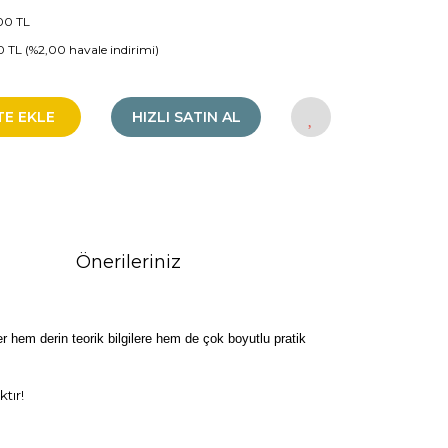
00 TL
60 TL (%2,00 havale indirimi)
TE EKLE
HIZLI SATIN AL
Önerileriniz
er hem derin teorik bilgilere hem de çok boyutlu pratik
tır!