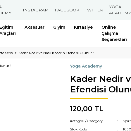
A
YOGA
INSTAGRAM
FACEBOOK
TWITTER
DEMY
ACADEMY
Eğitim
Aksesuar
Giyim
Kırtasiye
Online
Araçları
Çalışma
Seçenekleri
efe Serisi
Kader Nedir ve Nasıl Kaderin Efendisi Olunur?
Yoga Academy
Kader Nedir v
Efendisi Olun
120,00 TL
Kategori / Category
Spiri
Stok Kodu
103