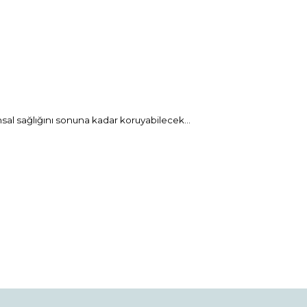
uhsal sağlığını sonuna kadar koruyabilecek...
rak tarafımıza iletebilirsiniz.