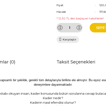
Fiyat
120,
Havale
117,
* 12,30 TL den başlayan taksitlerle!!
SEPE
Karşılaştır
mlar (0)
Taksit Seçenekleri
apsamlı bir şekilde, gerekli tüm detaylarıyla birlikte ele almıştır. Bu eşsiz es
deneyimlere dayanmaktadır.
kitabı okuyan insan, kader konusunda bütün sorularına cevap bulacak
Kader nedir?
Kaderin nasıl efendisi olunur?