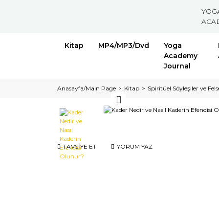
YOG
ACA
Kitap
MP4/MP3/Dvd
Yoga
Academy
Journal
Anasayfa/Main Page
Kitap
Spiritüel Söyleşiler ve Fels
TAVSİYE ET
YORUM YAZ