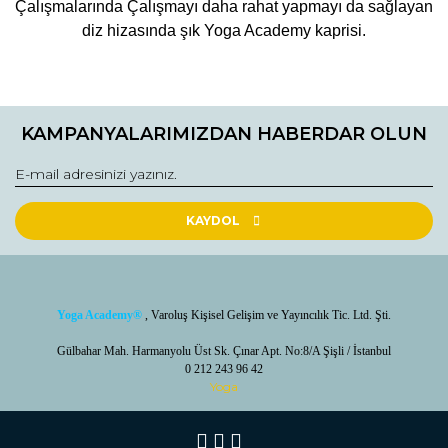
Çalışmalarında Çalışmayı daha rahat yapmayı da sağlayan
diz hizasında şık Yoga Academy kaprisi.
Bu ürünün fiyat bilgisi, resim, ürün açıklamalarında ve diğer
konularda yetersiz gördüğünüz noktaları öneri formunu
Bu ürüne ilk yorumu siz yapın!
kullanarak tarafımıza iletebilirsiniz.
KAMPANYALARIMIZDAN HABERDAR OLUN
Görüş ve önerileriniz için teşekkür ederiz.
Yorum Yaz / Write a comment
Ürün resmi kalitesiz, bozuk veya görüntülenemiyor.
Ürün açıklamasında eksik bilgiler bulunuyor.
KAYDOL
Ürün bilgilerinde hatalar bulunuyor.
Ürün fiyatı diğer sitelerden daha pahalı.
Bu ürüne benzer farklı alternatifler olmalı.
Yoga Academy
®
, Varoluş Kişisel Gelişim ve Yayıncılık Tic. Ltd. Şti.
Gülbahar Mah. Harmanyolu Üst Sk. Çınar Apt. No:8/A Şişli / İstanbul
0 212 243 96 42
Yoga
Gönder /Send