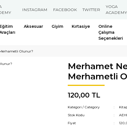
A
YOGA
INSTAGRAM
FACEBOOK
TWITTER
DEMY
ACADEMY
Eğitim
Aksesuar
Giyim
Kırtasiye
Online
Araçları
Çalışma
Seçenekleri
 Merhametli Olunur?
Merhamet Ned
Merhametli O
120,00 TL
Kategori / Category
Kita
Stok Kodu
AEH
Fiyat
120,