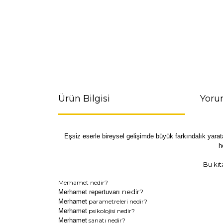
Ürün Bilgisi
Yoru
Eşsiz eserle bireysel gelişimde büyük farkındalık yaratan
h
Bu ki
Merhamet nedir?
nedir?
Merhamet repertuvarı
Merhamet
parametreleri nedir?
Merhamet
psikolojisi nedir?
Merhamet
sanatı nedir?