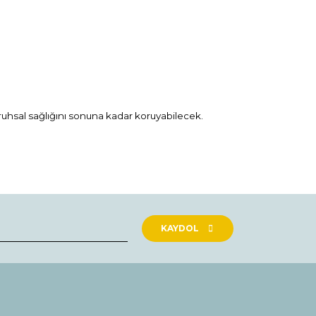
e ruhsal sağlığını sonuna kadar koruyabilecek.
rak tarafımıza iletebilirsiniz.
KAYDOL