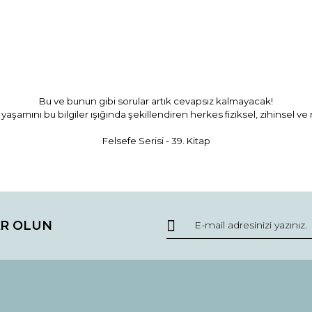
Bu ve bunun gibi sorular artık cevapsız kalmayacak!
yaşamını bu bilgiler ışığında şekillendiren herkes fiziksel, zihinsel v
Felsefe Serisi - 39. Kitap
da ve diğer konularda yetersiz gördüğünüz noktaları öneri formunu kullana
Bu ürüne ilk yorumu siz yapın!
R OLUN
r.
Yorum Yaz / Write a comment