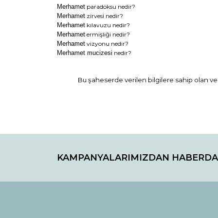
Merhamet
paradoksu nedir?
Merhamet
zirvesi nedir?
Merhamet
kılavuzu nedir?
Merhamet
ermişliği nedir?
Merhamet
vizyonu nedir?
Merhamet mucizesi
nedir?
Bu şaheserde verilen bilgilere sahip olan ve 
Bu ürünün fiyat bilgisi, resim, ürün açıklamaların
Görüş ve önerileriniz için teşekkür ederiz.
KAMPANYALARIMIZDAN HABERDA
Ürün resmi kalitesiz, bozuk veya görüntülenemiyo
Ürün açıklamasında eksik bilgiler bulunuyor.
Ürün bilgilerinde hatalar bulunuyor.
Ürün fiyatı diğer sitelerden daha pahalı.
Bu ürüne benzer farklı alternatifler olmalı.