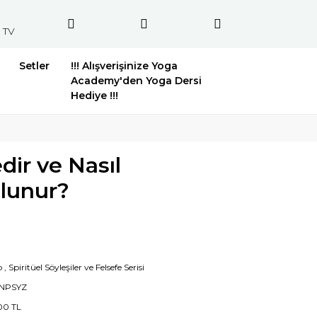
 TV
Setler
!!! Alışverişinize Yoga
Academy'den Yoga Dersi
Hediye !!!
ir ve Nasıl
lunur?
p
,
Spiritüel Söyleşiler ve Felsefe Serisi
NPSYZ
00 TL