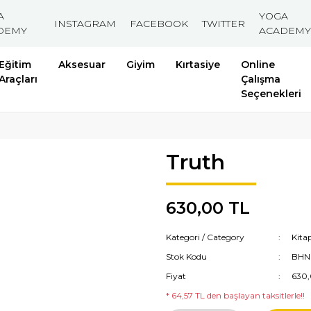
A
YOGA
INSTAGRAM
FACEBOOK
TWITTER
DEMY
ACADEMY
Eğitim
Aksesuar
Giyim
Kırtasiye
Online
Araçları
Çalışma
Seçenekleri
Truth
630,00 TL
Kategori / Category
Kita
Stok Kodu
BHN
Fiyat
630,
* 64,57 TL den başlayan taksitlerle!!