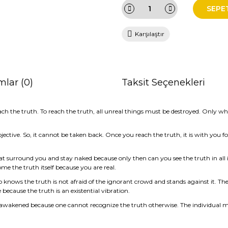
SEPE
Karşılaştır
mlar (0)
Taksit Seçenekleri
ach the truth. To reach the truth, all unreal things must be destroyed. Only w
ective. So, it cannot be taken back. Once you reach the truth, it is with you for
hat surround you and stay naked because only then can you see the truth in all i
me the truth itself because you are real.
 knows the truth is not afraid of the ignorant crowd and stands against it. The 
ecause the truth is an existential vibration.
awakened because one cannot recognize the truth otherwise. The individual must