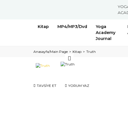
YOG
ACA
Kitap
MP4/MP3/Dvd
Yoga
Academy
Journal
Anasayfa/Main Page
Kitap
Truth
TAVSİYE ET
YORUM YAZ