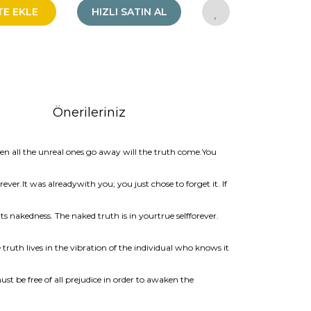
TE EKLE
HIZLI SATIN AL
Önerileriniz
hen all the unreal ones go away will the truth come.You
ever.It was alreadywith you; you just chose to forget it. If
ts nakedness. The naked truth is in yourtrue selfforever.
truth lives in the vibration of the individual who knows it
 be free of all prejudice in order to awaken the