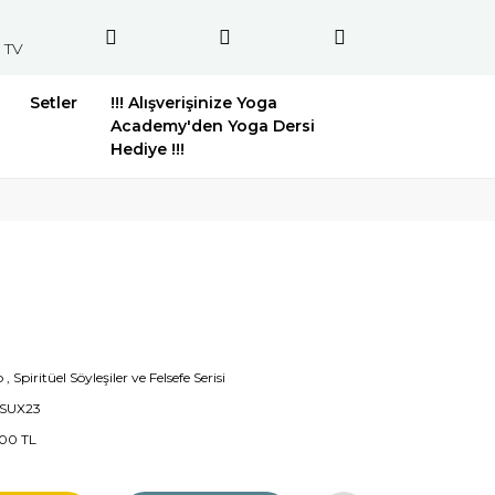
 TV
Setler
!!! Alışverişinize Yoga
Academy'den Yoga Dersi
Hediye !!!
p
,
Spiritüel Söyleşiler ve Felsefe Serisi
SUX23
00 TL