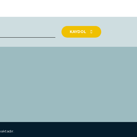
rak tarafımıza iletebilirsiniz.
KAYDOL
maktadır.