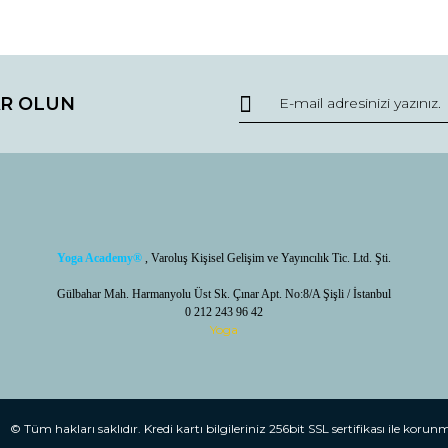
da ve diğer konularda yetersiz gördüğünüz noktaları öneri formunu kullana
Bu ürüne ilk yorumu siz yapın!
R OLUN
r.
Yorum Yaz / Write a comment
Yoga Academy
®
, Varoluş Kişisel Gelişim ve Yayıncılık Tic. Ltd. Şti.
Gülbahar Mah. Harmanyolu Üst Sk. Çınar Apt. No:8/A Şişli / İstanbul
0 212 243 96 42
Yoga
Gönder /Send
© Tüm hakları saklıdır. Kredi kartı bilgileriniz 256bit SSL sertifikası ile korun