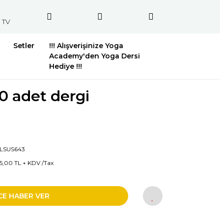
 TV
Setler
!!! Alışverişinize Yoga
Academy'den Yoga Dersi
Hediye !!!
0 adet dergi
LSUS643
5,00 TL + KDV /Tax
CE HABER VER