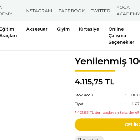
A
YOGA
INSTAGRAM
FACEBOOK
TWITTER
DEMY
ACADEMY
Eğitim
Aksesuar
Giyim
Kırtasiye
Online
Araçları
Çalışma
Seçenekleri
Yenilenmiş 10
4.115,75 TL
Stok Kodu
UCH
Fiyat
4.07
* 421,83 TL den başlayan taksitlerle!!
GELİN