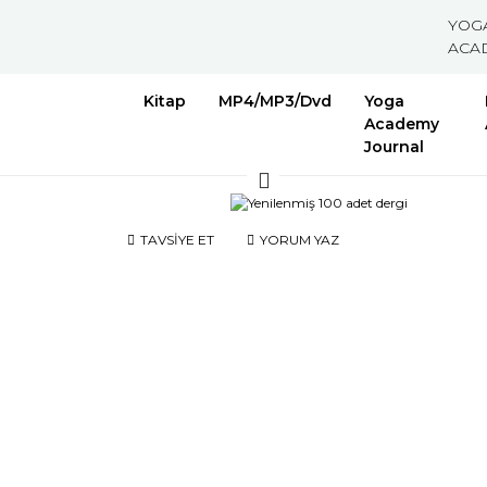
YOG
ACA
Kitap
MP4/MP3/Dvd
Yoga
Academy
Journal
TAVSİYE ET
YORUM YAZ