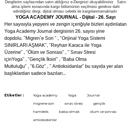
Dergilerim sayfasından satın aldığınız e-Derginizi okuyabilirsiniz. Satın
alma işlemi esnasında kargo bölümünün seçilmesi gerekse dahi
edindiğiniz dergi, dijital olması sebebi ile kargolanmamaktadır.
YOGA ACADEMY JOURNAL - Dijital - 26. Sayı
Her sayısıyla yepyeni ve zengin içeriğiyle bizleri aydınlatan
Yoga Academy Journal dergisinin 26. sayısı yine
dopdolu.
"Migren`e Son " ,
"Orijinal Yoga Sistemi
SINIRLARI AŞMAK
",
"Reyhan Karaca ile Yoga
Üzerine
" ,
"Ölüm ve Sonrası" ,
" Sınav Stresi
içinYoga
" ,
"Gençlik İksiri
" ,
"Baba Olma
Mutluluğu
" ,
"6.Göz
" ,
"
Antioksidanlar" bu sayıda yer alan
başlıklardan sadece bazıları...
Bu ürünün fiyat bilgisi, resim, ürün açıklamalarında ve diğer
Etiketler :
Yoga academy
Yoga
Journal
konularda yetersiz gördüğünüz noktaları öneri formunu
Bu ürüne ilk yorumu siz yapın!
migrene son
sınav stresi
gençlik
kullanarak tarafımıza iletebilirsiniz.
Görüş ve önerileriniz için teşekkür ederiz.
hamilelik
baba olmak
ölüm ve sonrası
antioksidanlar
Yorum Yaz / Write a comment
Ürün resmi kalitesiz, bozuk veya görüntülenemiyor.