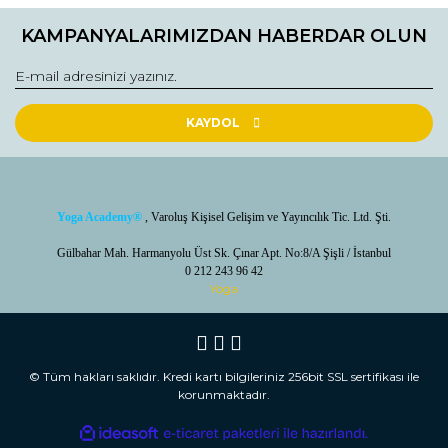
Ürün açıklamasında eksik bilgiler bulunuyor.
KAMPANYALARIMIZDAN HABERDAR OLUN
Ürün bilgilerinde hatalar bulunuyor.
Ürün fiyatı diğer sitelerden daha pahalı.
Bu ürüne benzer farklı alternatifler olmalı.
KAYDOL
Yoga Academy
®
, Varoluş Kişisel Gelişim ve Yayıncılık Tic. Ltd. Şti.
Gönder /Send
Gülbahar Mah. Harmanyolu Üst Sk. Çınar Apt. No:8/A Şişli / İstanbul
0 212 243 96 42
Yoga
© Tüm hakları saklıdır. Kredi kartı bilgileriniz 256bit SSL sertifikası ile
korunmaktadır.
ile
ideasoft
e-