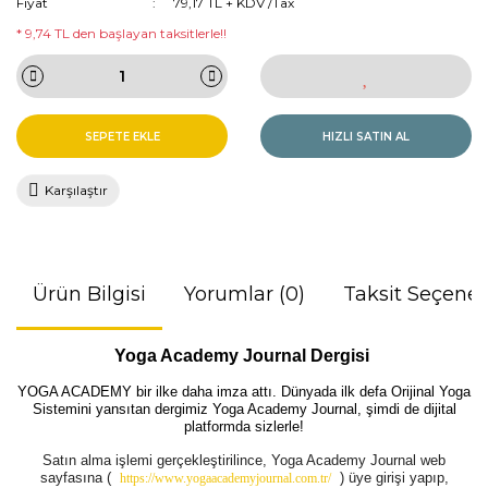
Fiyat
79,17 TL + KDV /Tax
* 9,74 TL den başlayan taksitlerle!!
SEPETE EKLE
HIZLI SATIN AL
Karşılaştır
Ürün Bilgisi
Yorumlar (0)
Taksit Seçenek
Yoga Academy Journal Dergisi
YOGA ACADEMY bir ilke daha imza attı. Dünyada ilk defa Orijinal Yoga
Sistemini yansıtan dergimiz Yoga Academy Journal, şimdi de dijital
platformda sizlerle!
Satın alma işlemi gerçekleştirilince, Yoga Academy Journal web
sayfasına (
)
üye girişi yapıp,
https://www.yogaacademyjournal.com.tr/