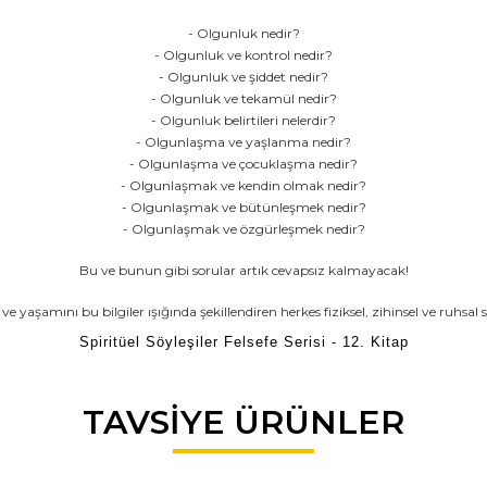
- Olgunluk nedir?
- Olgunluk ve kontrol nedir?
- Olgunluk ve şiddet nedir?
- Olgunluk ve tekamül nedir?
- Olgunluk belirtileri nelerdir?
- Olgunlaşma ve yaşlanma nedir?
- Olgunlaşma ve çocuklaşma nedir?
- Olgunlaşmak ve kendin olmak nedir?
- Olgunlaşmak ve bütünleşmek nedir?
- Olgunlaşmak ve özgürleşmek nedir?
Bu ve bunun gibi sorular artık cevapsız kalmayacak!
 ve yaşamını bu bilgiler ışığında şekillendiren herkes fiziksel, zihinsel ve ruhs
Spiritüel Söyleşiler Felsefe Serisi - 12. Kitap
da ve diğer konularda yetersiz gördüğünüz noktaları öneri formunu kullana
TAVSİYE ÜRÜNLER
Bu ürüne ilk yorumu siz yapın!
r.