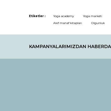
Ürün açıklamasında eksik bilgiler bulunuyor.
Ürün bilgilerinde hatalar bulunuyor.
Etiketler :
Yoga academy
Yoga marketi
Ürün fiyatı diğer sitelerden daha pahalı.
Akif manaf kitapları
Olgunluk
Bu ürüne benzer farklı alternatifler olmalı.
KAMPANYALARIMIZDAN HABERDA