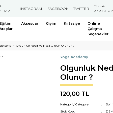
A
YOGA
INSTAGRAM
FACEBOOK
TWITTER
DEMY
ACADEMY
Eğitim
Aksesuar
Giyim
Kırtasiye
Online
Araçları
Çalışma
Seçenekleri
efe Serisi
Olgunluk Nedir ve Nasıl Olgun Olunur ?
Yoga Academy
Olgunluk Nedi
Olunur ?
120,00 TL
Kategori / Category
Spiri
Stok Kodu
DEM