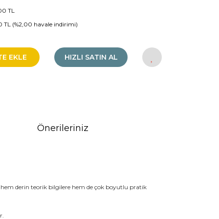
00 TL
60 TL (%2,00 havale indirimi)
TE EKLE
HIZLI SATIN AL
Önerileriniz
er hem derin teorik bilgilere hem de çok boyutlu pratik
r.