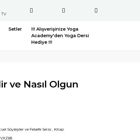
 TV
Setler
!!! Alışverişinize Yoga
Academy'den Yoga Dersi
Hediye !!!
r ve Nasıl Olgun
tüel Söyleşiler ve Felsefe Serisi
,
Kitap
VXZ68