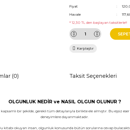
Fiyat
120,
Havale
117,
* 12,30 TL den başlayan taksitlerle!!
SEPE
Karşılaştır
mlar (0)
Taksit Seçenekleri
OLGUNLUK NEDİR ve NASIL OLGUN OLUNUR ?
 kapsamlı bir şekilde, gerekli tüm detaylarıyla birlikte ele almıştır. Bu eşsiz es
deneyimlere dayanmaktadır.
u kitabı okuyan insan, olgunluk konusunda bütün sorularına cevap bulacaktı