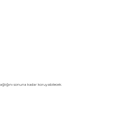
al sağlığını sonuna kadar koruyabilecek.
rak tarafımıza iletebilirsiniz.