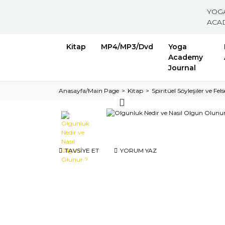
YOG
ACA
Kitap
MP4/MP3/Dvd
Yoga
Academy
Journal
Anasayfa/Main Page
Kitap
Spiritüel Söyleşiler ve Fels
TAVSİYE ET
YORUM YAZ