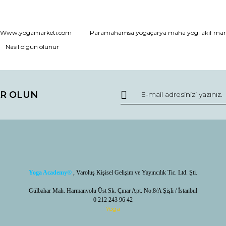
Yorum Yaz / Write a comment
Www.yogamarketi.com
Paramahamsa yogaçarya maha yogi akif ma
Nasıl olgun olunur
R OLUN
Gönder /Send
Yoga Academy
®
, Varoluş Kişisel Gelişim ve Yayıncılık Tic. Ltd. Şti.
Gülbahar Mah. Harmanyolu Üst Sk. Çınar Apt. No:8/A Şişli / İstanbul
0 212 243 96 42
Yoga