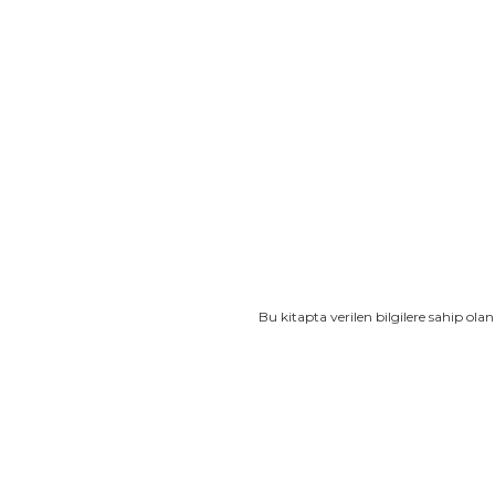
Bu kitapta verilen bilgilere sahip olan
Bu ürünün fiyat bilgisi, resim, ürün açıklamaların
Görüş ve önerileriniz için teşekkür ederiz.
Ürün resmi kalitesiz, bozuk veya görüntülenemiyo