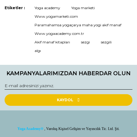
Yorum Yaz / Write a comment
Etiketler :
Yoga academy
Yoga marketi
Ürün resmi kalitesiz, bozuk veya görüntülenemiyor.
Www.yogamarketi.com
Ürün açıklamasında eksik bilgiler bulunuyor.
Paramahamsa yogaçarya maha yogi akif manaf
Ürün bilgilerinde hatalar bulunuyor.
Www.yogaacademy.com.tr
Ürün fiyatı diğer sitelerden daha pahalı.
Akif manaf kitapları
sezgi
sezgili
Bu ürüne benzer farklı alternatifler olmalı.
algı
KAMPANYALARIMIZDAN HABERDAR OLUN
Gönder /Send
KAYDOL
Yoga Academy
®
, Varoluş Kişisel Gelişim ve Yayıncılık Tic. Ltd. Şti.